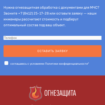
Нужна огнезащитная обработка с документами для МЧС?
Звоните
+7 (8412) 25-17-28
или оставьте заявку — наши
инженеры рассчитают стоимость и подберут
оптимальный состав под ваш объект.
ОСТАВИТЬ ЗАЯВКУ
cоглашаюсь с условиями
Политики конфиденциальности"